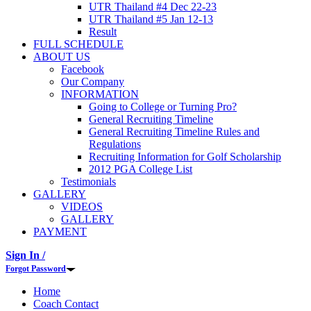
UTR Thailand #4 Dec 22-23
UTR Thailand #5 Jan 12-13
Result
FULL SCHEDULE
ABOUT US
Facebook
Our Company
INFORMATION
Going to College or Turning Pro?
General Recruiting Timeline
General Recruiting Timeline Rules and
Regulations
Recruiting Information for Golf Scholarship
2012 PGA College List
Testimonials
GALLERY
VIDEOS
GALLERY
PAYMENT
Sign In /
Forgot Password
Home
Coach Contact