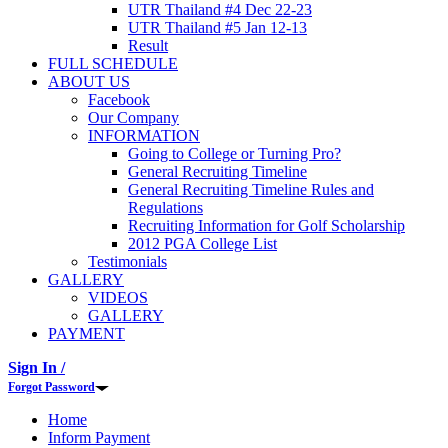
UTR Thailand #4 Dec 22-23
UTR Thailand #5 Jan 12-13
Result
FULL SCHEDULE
ABOUT US
Facebook
Our Company
INFORMATION
Going to College or Turning Pro?
General Recruiting Timeline
General Recruiting Timeline Rules and
Regulations
Recruiting Information for Golf Scholarship
2012 PGA College List
Testimonials
GALLERY
VIDEOS
GALLERY
PAYMENT
Sign In /
Forgot Password
Home
Inform Payment