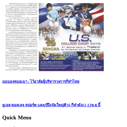
มุมมองหมอเมา : ไว้อาลัยผู้บริหารวงการกีฬาไทย
ยูเอส คอลเลจ สปอร์ต แคมป์ปี4จัดใหญ่ติว3 กีฬาดัง11-13พ.ย.นี้
Quick Menu