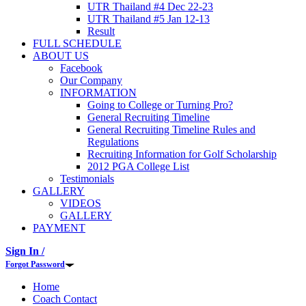
UTR Thailand #4 Dec 22-23
UTR Thailand #5 Jan 12-13
Result
FULL SCHEDULE
ABOUT US
Facebook
Our Company
INFORMATION
Going to College or Turning Pro?
General Recruiting Timeline
General Recruiting Timeline Rules and
Regulations
Recruiting Information for Golf Scholarship
2012 PGA College List
Testimonials
GALLERY
VIDEOS
GALLERY
PAYMENT
Sign In /
Forgot Password
Home
Coach Contact