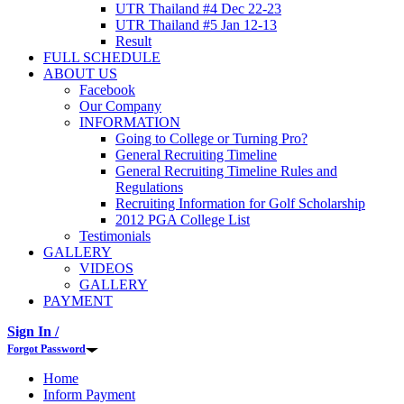
UTR Thailand #4 Dec 22-23
UTR Thailand #5 Jan 12-13
Result
FULL SCHEDULE
ABOUT US
Facebook
Our Company
INFORMATION
Going to College or Turning Pro?
General Recruiting Timeline
General Recruiting Timeline Rules and
Regulations
Recruiting Information for Golf Scholarship
2012 PGA College List
Testimonials
GALLERY
VIDEOS
GALLERY
PAYMENT
Sign In /
Forgot Password
Home
Inform Payment