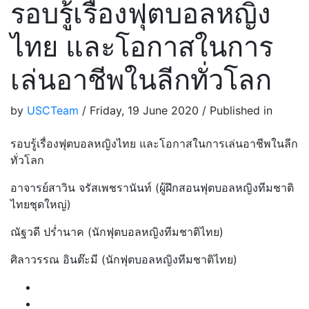
รอบรู้เรื่องฟุตบอลหญิง
ไทย​ และโอกาสในการ
เล่นอาชีพในลีกทั่วโลก
by
USCTeam
/
Friday, 19 June 2020
/
Published in
รอบรู้เรื่องฟุตบอลหญิงไทย​ และโอกาสในการเล่นอาชีพในลีก
ทั่วโลก
อาจารย์​สาวิน​ จรัสเพชรานันท์​ (ผู้ฝึกสอนฟุตบอลหญิงทีมชาติ
ไทยชุดใหญ่)
ณัฐวดี​ ปร่ำนาค​ (นักฟุตบอล​หญิงทีมชาติไทย)
ศิลาวรรณ​ อินต๊ะมี​ (นักฟุตบอล​หญิง​ทีม​ชาติ​ไทย)​