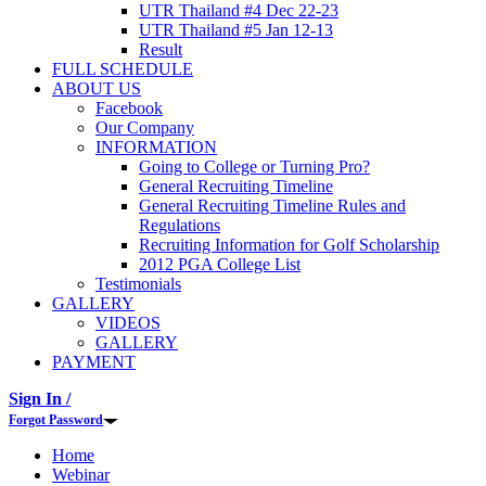
UTR Thailand #4 Dec 22-23
UTR Thailand #5 Jan 12-13
Result
FULL SCHEDULE
ABOUT US
Facebook
Our Company
INFORMATION
Going to College or Turning Pro?
General Recruiting Timeline
General Recruiting Timeline Rules and
Regulations
Recruiting Information for Golf Scholarship
2012 PGA College List
Testimonials
GALLERY
VIDEOS
GALLERY
PAYMENT
Sign In /
Forgot Password
Home
Webinar