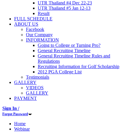
UTR Thailand #4 Dec 22-23
UTR Thailand #5 Jan 12-13
Result
FULL SCHEDULE
ABOUT US
Facebook
Our Company
INFORMATION
Going to College or Turning Pro?
General Recruiting Timeline
General Recruiting Timeline Rules and
Regulations
Recruiting Information for Golf Scholarship
2012 PGA College List
Testimonials
GALLERY
VIDEOS
GALLERY
PAYMENT
Sign In /
Forgot Password
Home
Webinar