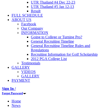
UTR Thailand #4 Dec 22-23
UTR Thailand #5 Jan 12-13
Result
FULL SCHEDULE
ABOUT US
Facebook
Our Company
INFORMATION
Going to College or Turning Pro?
General Recruiting Timeline
General Recruiting Timeline Rules and
Regulations
Recruiting Information for Golf Scholarship
2012 PGA College List
Testimonials
GALLERY
VIDEOS
GALLERY
PAYMENT
Sign In /
Forgot Password
Home
News