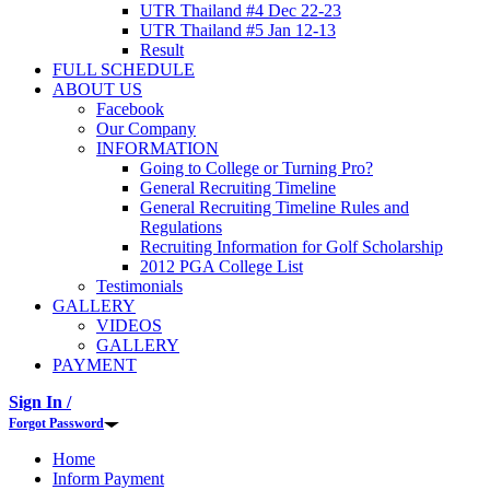
UTR Thailand #4 Dec 22-23
UTR Thailand #5 Jan 12-13
Result
FULL SCHEDULE
ABOUT US
Facebook
Our Company
INFORMATION
Going to College or Turning Pro?
General Recruiting Timeline
General Recruiting Timeline Rules and
Regulations
Recruiting Information for Golf Scholarship
2012 PGA College List
Testimonials
GALLERY
VIDEOS
GALLERY
PAYMENT
Sign In /
Forgot Password
Home
Inform Payment