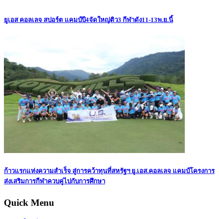
ยูเอส คอลเลจ สปอร์ต แคมป์ปี4จัดใหญ่ติว3 กีฬาดัง11-13พ.ย.นี้
ก้าวแรกแห่งความสำเร็จ สู่การคว้าทุนที่สหรัฐฯ ยู.เอส.คอลเลจ แคมป์โครงการ
ส่งเสริมการกีฬาควบคู่ไปกับการศึกษา
Quick Menu